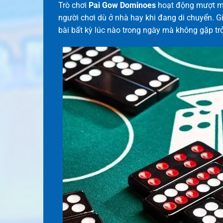
Trò chơi
Pai Gow Dominoes
hoạt động mượt mà 
người chơi dù ở nhà hay khi đang di chuyển. Gi
bài bất kỳ lúc nào trong ngày mà không gặp trở 