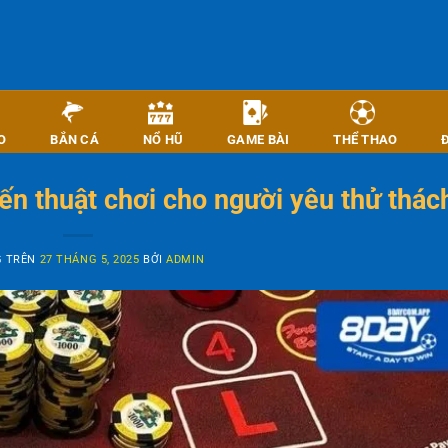
O
BẮN CÁ
NỔ HŨ
GAME BÀI
THỂ THAO
n thuật chơi cho người yêu thử thác
G TRÊN
27 THÁNG 5, 2025
BỞI
ADMIN