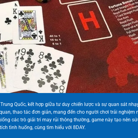
 Trung Quốc, kết hợp giữa tư duy chiến lược và sự quan sát nhạ
c quan, thao tác đơn giản, mang đến cho người chơi trải nghiệm 
ng các trò giải trí may rủi thông thường, game này tạo nên sứ
tích tình huống, cùng tìm hiểu với 8DAY.