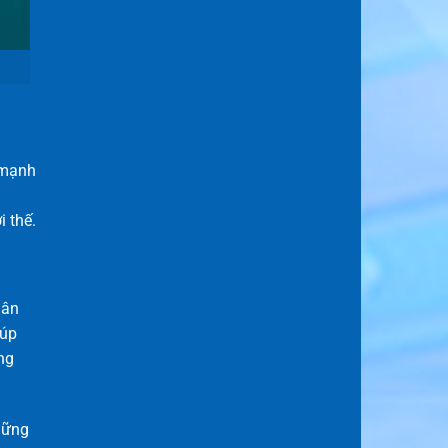
 mạnh
i thế.
uân
iúp
ng
những