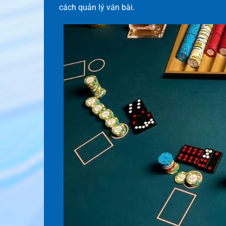
cách quản lý ván bài.