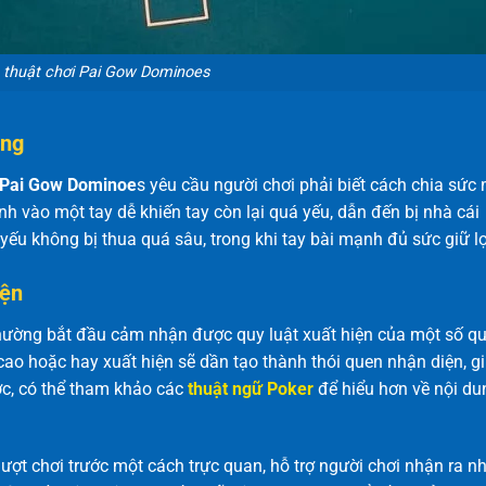
 thuật chơi Pai Gow Dominoes
ắng
Pai Gow Dominoe
s yêu cầu người chơi phải biết cách chia sức
h vào một tay dễ khiến tay còn lại quá yếu, dẫn đến bị nhà cái
 yếu không bị thua quá sâu, trong khi tay bài mạnh đủ sức giữ lợ
iện
 thường bắt đầu cảm nhận được quy luật xuất hiện của một số q
o hoặc hay xuất hiện sẽ dần tạo thành thói quen nhận diện, g
ợc, có thể tham khảo các
thuật ngữ Poker
để hiểu hơn về nội du
lượt chơi trước một cách trực quan, hỗ trợ người chơi nhận ra 