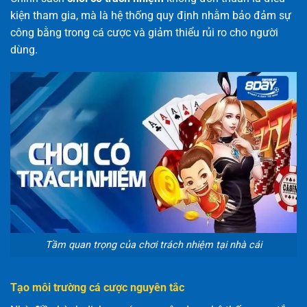
kiện tham gia, mà là hệ thống quy định nhằm bảo đảm sự
công bằng trong cá cược và giảm thiểu rủi ro cho người
dùng.
Tầm quan trọng của chơi trách nhiệm tại nhà cái
Tạo môi trường cá cược nguyên tắc