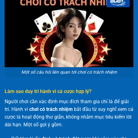
Một số câu hỏi liên quan tới chơi có trách nhiệm
Làm sao duy trì hành vi cá cược hợp lý?
Người chơi cần xác định mục đích tham gia chỉ là để giải
trí. Hành vi
chơi có trách nhiệm
bắt đầu từ suy nghĩ xem cá
cược là hoạt động thư giãn, không nhằm mục tiêu kiếm lời
dài hạn. Một số gợi ý gồm: