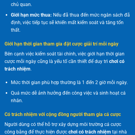
chủ quan.
Giới hạn mức thua:
Nếu đã thua đến mức ngân sách đã
định, việc tiếp tục sẽ khiến mất kiểm soát và tăng tổn
thất.
Giới hạn thời gian tham gia đặt cược giải trí mỗi ngày
Bên cạnh việc kiểm soát tài chính, việc giới hạn thời gian
cược mỗi ngày cũng là yếu tố cần thiết để duy trì
chơi có
trách nhiệm
.
Mức thời gian phù hợp thường là 1 đến 2 giờ mỗi ngày.
Quá mức dễ ảnh hưởng đến công việc và sinh hoạt cá
nhân.
Có trách nhiệm với cộng đồng người tham gia cá cược
Người dùng có thể hỗ trợ xây dựng môi trường cá cược
công bằng để thực hiện được
chơi có trách nhiệm
tại nhà