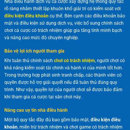
Nhà điều hành dịch vụ cá cược xây dựng hệ thống quy tắc
rõ ràng nhằm thiết lập khuôn khổ giải trí có kiểm soát với
điều kiện điều khoản
cụ thể. Bên cạnh các điều khoản bảo
mật và điều kiện sử dụng dịch vụ, việc bổ sung chính sách
chơi cá cược có trách nhiệm giúp gia tăng tính minh bạch
và nâng cao mức độ chuyên nghiệp.
Bảo vệ lợi ích người tham gia
Khi tuân thủ chính sách
chơi có trách nhiệm
, người chơi có
khả năng kiểm soát tài chính và hành vi của mình tốt hơn.
Trong trường hợp phát sinh tranh chấp, các thành viên có
quyền được hỗ trợ giải quyết nếu đã tuân thủ đúng quy
trình. Như vậy, quyền lợi của người chơi sẽ được bảo đảm
khi tham gia cá cược tại sân chơi này.
Nâng cao uy tín nhà điều hành
Một bộ quy tắc đầy đủ bao gồm bảo mật,
điều kiện điều
khoản
, miễn trừ trách nhiệm và chơi game có trách nhiệm