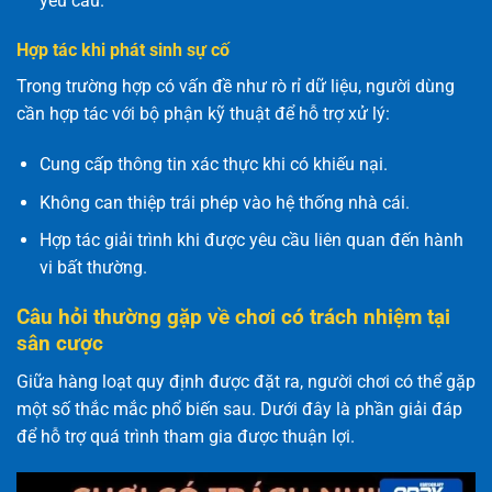
yêu cầu.
Hợp tác khi phát sinh sự cố
Trong trường hợp có vấn đề như rò rỉ dữ liệu, người dùng
cần hợp tác với bộ phận kỹ thuật để hỗ trợ xử lý:
Cung cấp thông tin xác thực khi có khiếu nại.
Không can thiệp trái phép vào hệ thống nhà cái.
Hợp tác giải trình khi được yêu cầu liên quan đến hành
vi bất thường.
Câu hỏi thường gặp về chơi có trách nhiệm tại
sân cược
Giữa hàng loạt quy định được đặt ra, người chơi có thể gặp
một số thắc mắc phổ biến sau. Dưới đây là phần giải đáp
để hỗ trợ quá trình tham gia được thuận lợi.