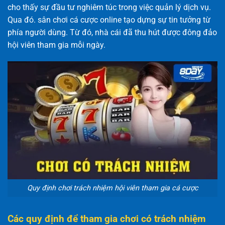
cho thấy sự đầu tư nghiêm túc trong việc quản lý dịch vụ.
Qua đó. sân chơi cá cược online tạo dựng sự tin tưởng từ
phía người dùng. Từ đó, nhà cái đã thu hút được đông đảo
hội viên tham gia mỗi ngày.
Quy định chơi trách nhiệm hội viên tham gia cá cược
Các quy định để tham gia chơi có trách nhiệm