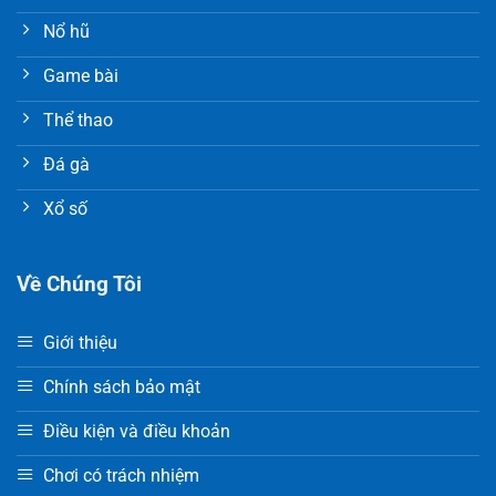
Nổ hũ
Game bài
Thể thao
Đá gà
Xổ số
Về Chúng Tôi
Giới thiệu
Chính sách bảo mật
Điều kiện và điều khoản
Chơi có trách nhiệm