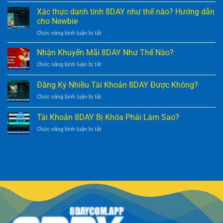
Cách
Phân
Xác thực danh tính 8DAY như thế nào? Hướng dẫn
Biệt
cho Newbie
8DAY
ở
Chức năng bình luận bị tắt
Thật
Xác
Giả
thực
Nhận Khuyến Mãi 8DAY Như Thế Nào?
Chính
danh
Xác
ở
Chức năng bình luận bị tắt
tính
Nhất
Nhận
8DAY
2026
Khuyến
Đăng Ký Nhiều Tài Khoản 8DAY Được Không?
như
Mãi
thế
ở
Chức năng bình luận bị tắt
8DAY
nào?
Đăng
Như
Hướng
Ký
Thế
Tài Khoản 8DAY Bị Khóa Phải Làm Sao?
dẫn
Nhiều
Nào?
cho
ở
Chức năng bình luận bị tắt
Tài
Newbie
Tài
Khoản
Khoản
8DAY
8DAY
Được
Bị
Không?
Khóa
Phải
Làm
Sao?