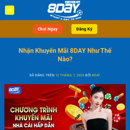
Chuyển
đến
nội
dung
Chơi Ngay
Đăng Ký
Nhận Khuyến Mãi 8DAY Như Thế
Nào?
ĐÃ ĐĂNG TRÊN
12 THÁNG 1, 2026
BỞI
8DAY