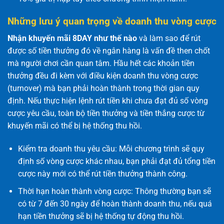
Những lưu ý quan trọng về doanh thu vòng cược
Nhận khuyến mãi 8DAY như thế nào
và làm sao để rút
được số tiền thưởng đó về ngân hàng là vấn đề then chốt
mà người chơi cần quan tâm. Hầu hết các khoản tiền
thưởng đều đi kèm với điều kiện doanh thu vòng cược
(turnover) mà bạn phải hoàn thành trong thời gian quy
định. Nếu thực hiện lệnh rút tiền khi chưa đạt đủ số vòng
cược yêu cầu, toàn bộ tiền thưởng và tiền thắng cược từ
khuyến mãi có thể bị hệ thống thu hồi.
Kiểm tra doanh thu yêu cầu: Mỗi chương trình sẽ quy
định số vòng cược khác nhau, bạn phải đạt đủ tổng tiền
cược này mới có thể rút tiền thưởng thành công.
Thời hạn hoàn thành vòng cược: Thông thường bạn sẽ
có từ 7 đến 30 ngày để hoàn thành doanh thu, nếu quá
hạn tiền thưởng sẽ bị hệ thống tự động thu hồi.