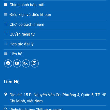
Chính sách bảo mật
Điều kiện và điều khoản
Chơi có trách nhiệm
Quyền riêng tư
Hợp tác đại lý
Liên hệ
Liên Hệ
Địa chỉ: 15 Đ. Nguyễn Văn Cừ, Phường 4, Quận 5, TP. Hồ
Chí Minh, Việt Nam
Website: https://hilton.ru.com/