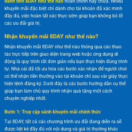
danh tính 8DAY như thế nào
hoàn chỉnh hay chưa. Nhiều
khuyến mãi đặc biệt chỉ dành cho tài khoản đã xác minh
đầy đủ, việc hoàn tất xác thực sớm giúp bạn không bỏ lỡ
các ưu đãi giá trị.
Nhận khuyến mãi 8DAY như thế nào?
Nhận khuyến mãi 8DAY như thế nào thông qua các thao
tác trực tiếp trên giao diện trang web hoặc ứng dụng di
động là quy trình rất đơn giản nếu bạn thực hiện đúng trình
tự. Nhà cái đã tối ưu hóa các bước xác nhận để người chơi
có thể nhận tiền thưởng vào tài khoản chỉ sau vài giây thực
hiện lệnh đăng ký. Dưới đây là các bước hướng dẫn cụ thể
giúp bạn làm chủ quy trình nhận quà tặng một cách
chuyên nghiệp nhất.
Bước 1: Truy cập sảnh khuyến mãi chính thức
Tại 8DAY, tất cả các chương trình ưu đãi đang diễn ra sẽ
được liệt kê đầy đủ với nội dung và giá trị thưởng khác