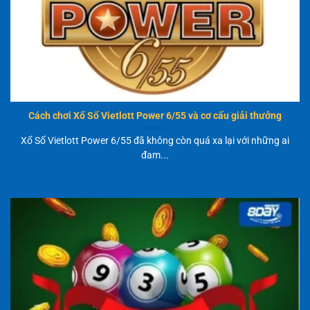
Cách chơi Xổ Số Vietlott Power 6/55 và cơ cấu giải thưởng
Xổ Số Vietlott Power 6/55 đã không còn quá xa lại với những ai
đam...