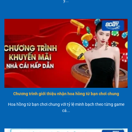
ý...
Chương trình giới thiệu nhận hoa hồng từ bạn chơi chung
Hoa hồng từ bạn chơi chung với tỷ lệ minh bạch theo từng game
cá...