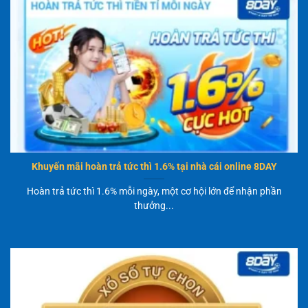
Khuyến mãi hoàn trả tức thì 1.6% tại nhà cái online 8DAY
Hoàn trả tức thì 1.6% mỗi ngày, một cơ hội lớn để nhận phần
thưởng...