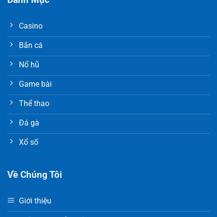
Casino
Bắn cá
Nổ hũ
Game bài
Thể thao
Đá gà
Xổ số
Về Chúng Tôi
Giới thiệu