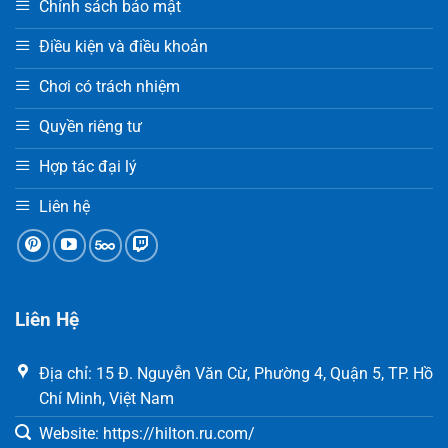
Chính sách bảo mật
Điều kiện và điều khoản
Chơi có trách nhiệm
Quyền riêng tư
Hợp tác đại lý
Liên hệ
Liên Hệ
Địa chỉ: 15 Đ. Nguyễn Văn Cừ, Phường 4, Quận 5, TP. Hồ
Chí Minh, Việt Nam
Website: https://hilton.ru.com/