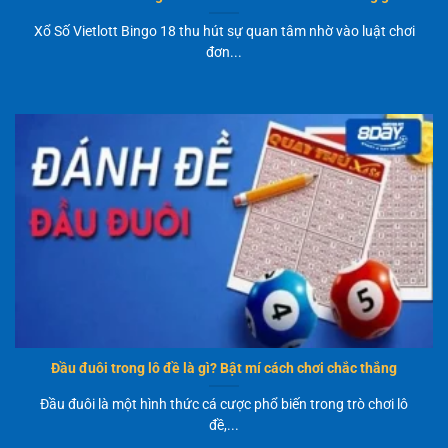
Xổ Số Vietlott Bingo 18 thu hút sự quan tâm nhờ vào luật chơi
đơn...
Đầu đuôi trong lô đề là gì? Bật mí cách chơi chắc thắng
Đầu đuôi là một hình thức cá cược phổ biến trong trò chơi lô
đề,...