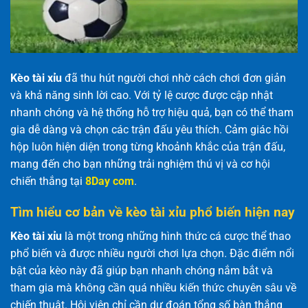
Kèo tài xỉu
đã thu hút người chơi nhờ cách chơi đơn giản
và khả năng sinh lời cao. Với tỷ lệ cược được cập nhật
nhanh chóng và hệ thống hỗ trợ hiệu quả, bạn có thể tham
gia dễ dàng và chọn các trận đấu yêu thích. Cảm giác hồi
hộp luôn hiện diện trong từng khoảnh khắc của trận đấu,
mang đến cho bạn những trải nghiệm thú vị và cơ hội
chiến thắng tại
8Day com
.
Tìm hiểu cơ bản về kèo tài xỉu phổ biến hiện nay
Kèo tài xỉu
là một trong những hình thức cá cược thể thao
phổ biến và được nhiều người chơi lựa chọn. Đặc điểm nổi
bật của kèo này đã giúp bạn nhanh chóng nắm bắt và
tham gia mà không cần quá nhiều kiến thức chuyên sâu về
chiến thuật. Hội viên chỉ cần dự đoán tổng số bàn thắng