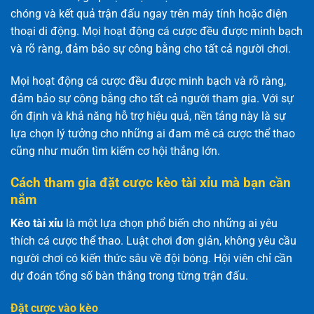
chóng và kết quả trận đấu ngay trên máy tính hoặc điện
thoại di động. Mọi hoạt động cá cược đều được minh bạch
và rõ ràng, đảm bảo sự công bằng cho tất cả người chơi.
Mọi hoạt động cá cược đều được minh bạch và rõ ràng,
đảm bảo sự công bằng cho tất cả người tham gia. Với sự
ổn định và khả năng hỗ trợ hiệu quả, nền tảng này là sự
lựa chọn lý tưởng cho những ai đam mê cá cược thể thao
cũng như muốn tìm kiếm cơ hội thắng lớn.
Cách tham gia đặt cược kèo tài xỉu mà bạn cần
nắm
Kèo tài xỉu
là một lựa chọn phổ biến cho những ai yêu
thích cá cược thể thao. Luật chơi đơn giản, không yêu cầu
người chơi có kiến thức sâu về đội bóng. Hội viên chỉ cần
dự đoán tổng số bàn thắng trong từng trận đấu.
Đặt cược vào kèo