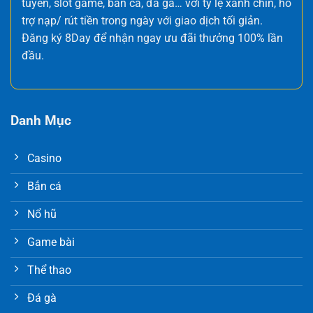
tuyến, slot game, bắn cá, đá gà… với tỷ lệ xanh chín, hỗ
trợ nạp/ rút tiền trong ngày với giao dịch tối giản.
Đăng ký 8Day để nhận ngay ưu đãi thưởng 100% lần
đầu.
Danh Mục
Casino
Bắn cá
Nổ hũ
Game bài
Thể thao
Đá gà